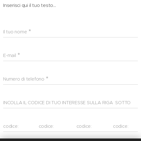
Inserisci qui il tuo testo...
Il tuo nome
E-mail
Numero di telefono
INCOLLA IL CODICE DI TUO INTERESSE SULLA RIGA SOTTO
codice: codice: codice: codice: