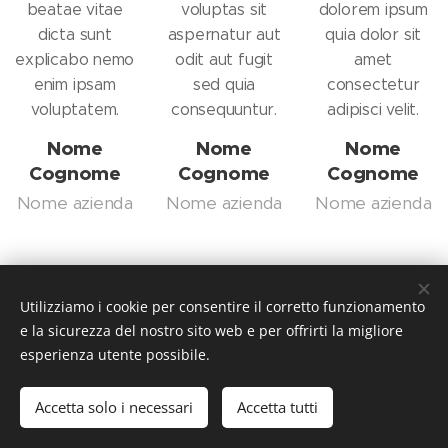
beatae vitae
voluptas sit
dolorem ipsum
dicta sunt
aspernatur aut
quia dolor sit
explicabo nemo
odit aut fugit
amet
enim ipsam
sed quia
consectetur
voluptatem.
consequuntur.
adipisci velit.
Nome
Nome
Nome
Cognome
Cognome
Cognome
Nome azienda
Nome azienda
Nome azienda
Utilizziamo i cookie per consentire il corretto funzionamento
e la sicurezza del nostro sito web e per offrirti la migliore
esperienza utente possibile.
©AI M.O Studio 2025 | Tutti i diritti riservati
Accetta solo i necessari
Accetta tutti
fioremobili.it P.I 07102000820 COD REA 437073
Cookies