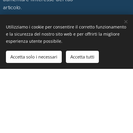
articolo.
Utilizziamo i cookie per consentire il corretto funzionamento
Questo è un
e la sicurezza del nostro sito web e per offrirti la migliore
esperienza utente possibile.
semplice articolo
05.05.2025
Accetta solo i necessari
Accetta tutti
Articoli corti e semplici sono
il modo migliore per
mantenere i tuoi visitatori.
Un avvincente paragrafo di
introduzione ed un
contenuto breve e
informativo assicureranno il
ritorno dei tuoi lettori per